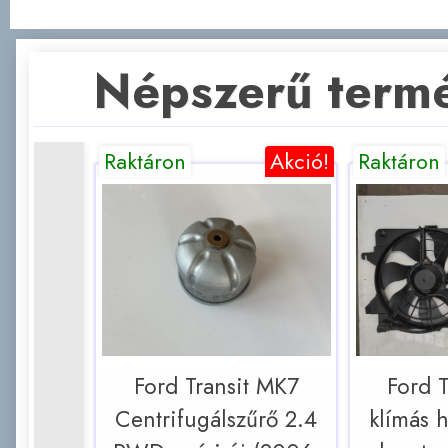
Népszerű term
Raktáron
Akció!
Raktáron
Ford Transit MK7
Ford 
Centrifugálszűrő 2.4
klímás h