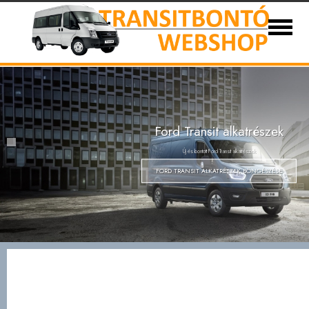
Ford Transit bontott és új alkatrészek 1986-
Eladó autóink
Kapcsolat
Partnerek
Szállítási
Adatvédelem
FORD TRANSIT ALKATRÉSZEK BÖNGÉSZÉSE