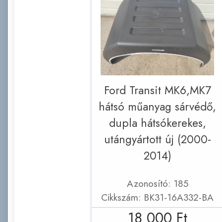
Ford Transit MK6,MK7
hátsó műanyag sárvédő,
dupla hátsókerekes,
utángyártott új (2000-
2014)
Azonosító: 185
Cikkszám: BK31-16A332-BA
18 000 Ft