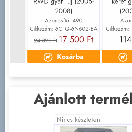
RWD gyári új (2006-
keret g
2008)
(20
Azonosító: 490
Azon
Cikkszám: 6C1Q-6N602-BA
Cikkszám:
17 500 Ft
114
24 390 Ft
Kosárba
Ajánlott term
Nincs készleten