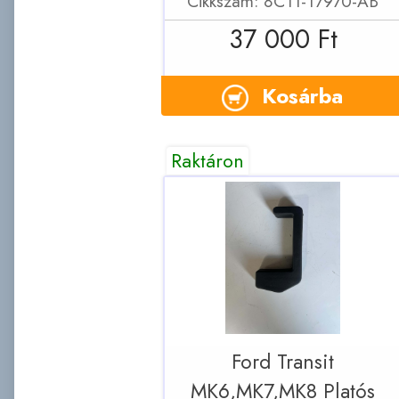
Cikkszám: 8C11-17970-AB
37 000 Ft
Kosárba
Raktáron
Ford Transit
MK6,MK7,MK8 Platós