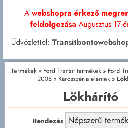
A
webshopra érkező megren
feldolgozása
Augusztus 17-én
Üdvözlettel:
Transitbontowebshop
Termékek
»
Ford Transit termékek
»
Ford Tr
2006
»
Karosszéria elemek
»
Lök
Lökhárító
Rendezés