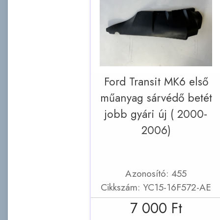
Ford Transit MK6 első
műanyag sárvédő betét
jobb gyári új ( 2000-
2006)
Azonosító: 455
Cikkszám: YC15-16F572-AE
7 000 Ft