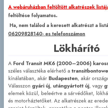
A webáruházban feltöltött alkatrészek listáj
feltöltése folyamatos.
Ha, nem találod a keresett alkatrészt a lis
06209828140- es telefonszámon
Lökhárító
A
Ford Transit MK6 (2000–2006) karos
széles választéka elérhető a
transitbontow
kínálatában, akár
Budapesten
, akár országo
Válasszon
gyári új
,
utángyártott új
, vagy
g
elemek közül, beleértve a sárvédőket, lökhár
és motorháztetőket. Az alkatrészek az erede