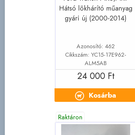
Hátsó lökhárító műanyag
gyári új (2000-2014)
Azonosító: 462
Cikkszám: YC15-17E962-
ALM5AB
24 000 Ft
Kosárba
Raktáron