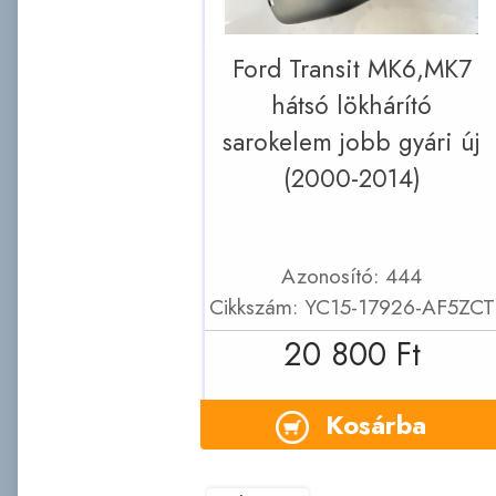
Ford Transit MK6,MK7
hátsó lökhárító
sarokelem jobb gyári új
(2000-2014)
Azonosító: 444
Cikkszám: YC15-17926-AF5ZCT
20 800 Ft
Kosárba