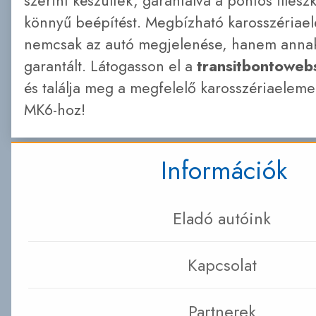
szerint készültek, garantálva a pontos illesz
könnyű beépítést. Megbízható karosszériae
nemcsak az autó megjelenése, hanem annak
garantált. Látogasson el a
transitbontoweb
és találja meg a megfelelő karosszériaeleme
MK6-hoz!
Információk
Eladó autóink
Kapcsolat
Partnerek