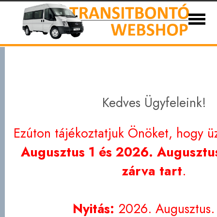
Ford Transit bontott és új alkatrészek 1986-
Eladó autóink
Kapcsolat
Partnerek
Szállítási
Adatvédelem
Kedves Ügyfeleink!
Ezúton tájékoztatjuk Önöket, hogy ü
Augusztus 1 és 2026. Augusztus
zárva tart
.
Nyitás:
2026. Augusztus.