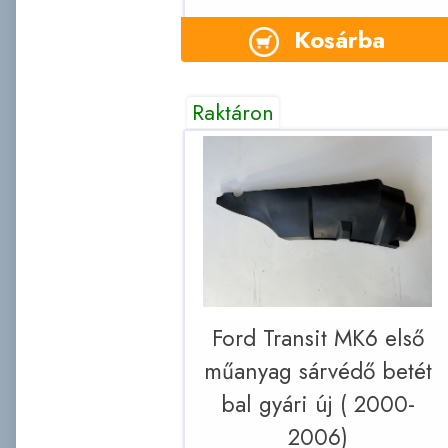
Kosárba
Raktáron
Ford Transit MK6 első
műanyag sárvédő betét
bal gyári új ( 2000-
2006)