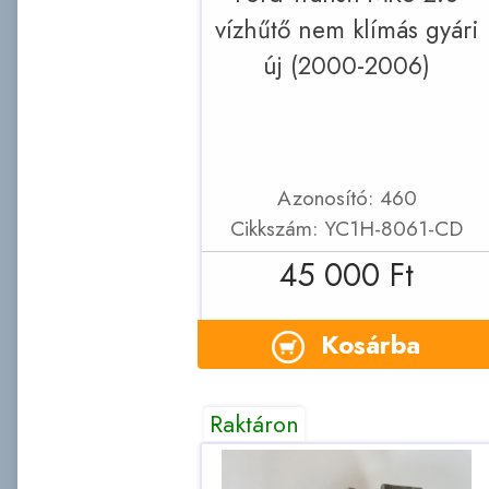
vízhűtő nem klímás gyári
új (2000-2006)
Azonosító: 460
Cikkszám: YC1H-8061-CD
45 000 Ft
Kosárba
Raktáron