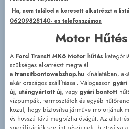
Ha, nem találod a keresett alkatrészt a lis
06209828140- es telefonszámon
Motor Hűtés
A
Ford Transit MK6 Motor hűtés
kategóri
szükséges alkatrészt megtalál
a
transitbontowebshop.hu
kínálatában, ak
akár országos szállítással. Válogasson
gyári
új
,
utángyártott új
, vagy
gyári bontott
hűt
vízpumpák, termosztátok és egyéb hűtőren
közül, hogy biztosítsa járműve motorjának m
és hosszú távú megbízhatóságát. Az alkatré
specifikációk szerint készülnek, biztosítva a