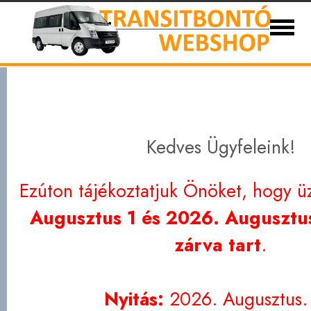
Ford Transit bontott és új alkatrészek 1986-
Eladó autóink
Kapcsolat
Partnerek
Szállítási
Adatvédelem
Kedves Ügyfeleink!
Ezúton tájékoztatjuk Önöket, hogy ü
Augusztus 1 és 2026. Augusztus
zárva tart
.
Nyitás:
2026. Augusztus.