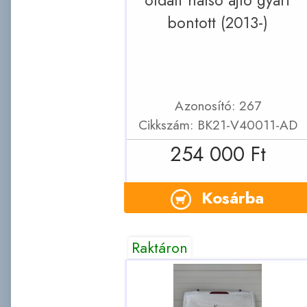
oldali hátsó ajtó gyári
bontott (2013-)
Azonosító: 267
Cikkszám: BK21-V40011-AD
254 000 Ft
Kosárba
Raktáron