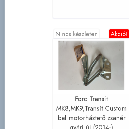
Nincs készleten
Akció!
Ford Transit
MK8,MK9,Transit Custom
bal motorháztető zsanér
gyári új (2014-)