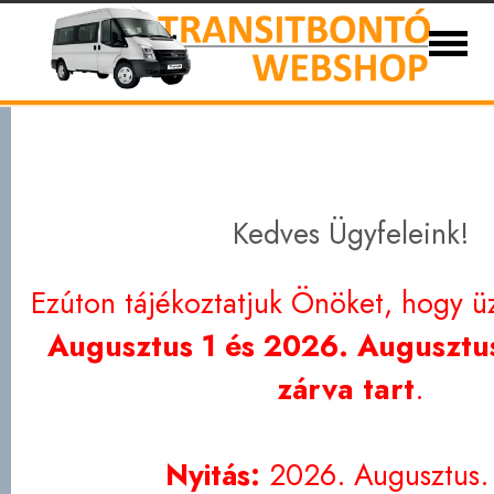
Ford Transit bontott és új alkatrészek 1986-
Eladó autóink
Kapcsolat
Partnerek
Szállítási
Adatvédelem
Kedves Ügyfeleink!
Ezúton tájékoztatjuk Önöket, hogy ü
Augusztus 1 és 2026. Augusztus
zárva tart
.
Nyitás:
2026. Augusztus.