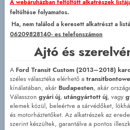
A webáruházban feltöltött alkatrészek listáj
feltöltése folyamatos.
Ha, nem találod a keresett alkatrészt a lis
06209828140- es telefonszámon
Ajtó és szerelvé
A
Ford Transit Custom (2013–2018) kar
széles választéka elérhető a
transitbontow
kínálatában, akár
Budapesten
, akár országo
Válasszon
gyári új
,
utángyártott új
, vagy
g
elemek közül, beleértve a sárvédőket, lökhár
és motorháztetőket. Az alkatrészek az erede
szerint készültek, garantálva a pontos illesz