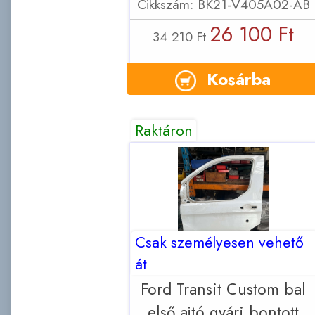
Cikkszám: BK21-V405A02-AB
26 100 Ft
34 210 Ft
Kosárba
Raktáron
Csak személyesen vehető
át
Ford Transit Custom bal
első ajtó gyári bontott