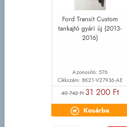
Ford Transit Custom
tankajtó gyári új (2013-
2016)
Azonosító: 576
Cikkszám: BK21-V27936-AE
31 200 Ft
40 742 Ft
Kosárba