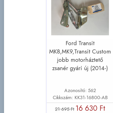
Ford Transit
MK8,MK9,Transit Custom
jobb motorháztető
zsanér gyári új (2014-)
Azonosító: 562
Cikkszám: KK31-16800-AB
16 630 Ft
21 695 Ft