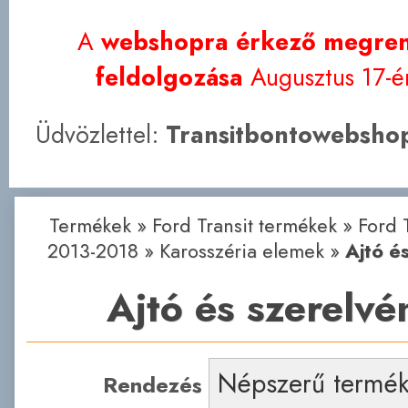
A
webshopra érkező megren
feldolgozása
Augusztus 17-én
Üdvözlettel:
Transitbontowebshop
Termékek
»
Ford Transit termékek
»
Ford 
2013-2018
»
Karosszéria elemek
»
Ajtó é
Ajtó és szerelvé
Rendezés