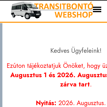
Ford Transit bontott és új alkatrészek 1986-
Eladó autóink
Kapcsolat
Partnerek
Szállítási
Adatvédelem
Kedves Ügyfeleink!
Ezúton tájékoztatjuk Önöket, hogy ü
Augusztus 1 és 2026. Augusztus
zárva tart
.
Nyitás:
2026. Augusztus.