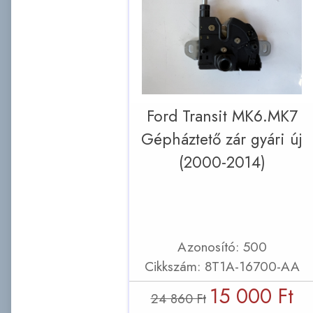
Ford Transit MK6.MK7
Gépháztető zár gyári új
(2000-2014)
Azonosító: 500
Cikkszám: 8T1A-16700-AA
15 000 Ft
24 860 Ft