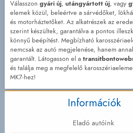
Válasszon
gyári új
,
utángyártott új
, vagy
g
elemek közül, beleértve a sárvédőket, lökhár
és motorháztetőket. Az alkatrészek az erede
szerint készültek, garantálva a pontos illesz
könnyű beépítést. Megbízható karosszériae
nemcsak az autó megjelenése, hanem annak
garantált. Látogasson el a
transitbontoweb
és találja meg a megfelelő karosszériaeleme
MK7-hez!
Információk
Eladó autóink