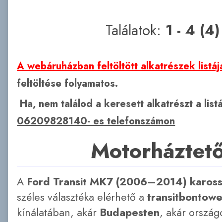
Találatok:
1 - 4 (4)
A webáruházban feltöltött alkatrészek listáj
feltöltése folyamatos.
Ha, nem találod a keresett alkatrészt a lis
06209828140- es telefonszámon
Motorháztet
A
Ford Transit MK7 (2006–2014) karos
széles választéka elérhető a
transitbontow
kínálatában, akár
Budapesten
, akár országo