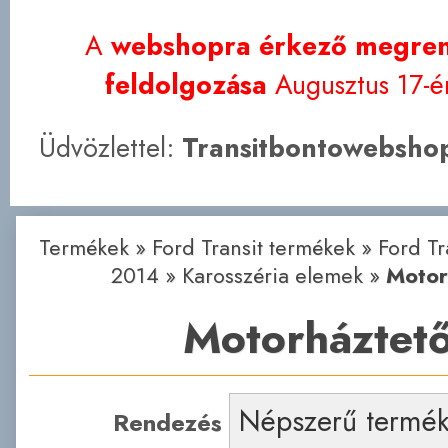
A
webshopra érkező megren
feldolgozása
Augusztus 17-én
Üdvözlettel:
Transitbontowebshop
Termékek
»
Ford Transit termékek
»
Ford Tr
2014
»
Karosszéria elemek
»
Motor
Motorháztet
Rendezés