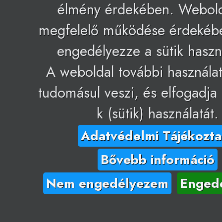
élmény érdekében. Webol
megfelelő működése érdekéb
engedélyezze a sütik haszná
A weboldal további használa
tudomásul veszi, és elfogadja 
k (sütik) használatát.
Adatvédelmi Tájékozta
Bővebb információ
Nem engedélyezem
Enged