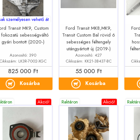
sak személyesen vehető át
ord Transit MK9, Custom
Ford Transit MK8,MK9,
Ford
 fokozatú sebességváltó
Transit Custom Bal rövid 6
Tr
gyári bontott (2020-)
sebességes féltengely
hos
utángyártott új (2019-)
félte
Azonosító: 390
Azonosító: 427
Cikkszám: LK3R-7002-XGC
Cikkszám: KK21-3B437-BC
Cikk
825 000 Ft
55 000 Ft
Kosárba
Kosárba
aktáron
Akció!
Raktáron
Akció!
Raktár