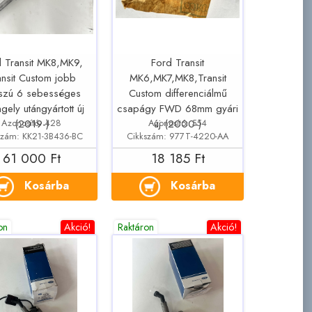
 Transit MK8,MK9,
Ford Transit
ansit Custom jobb
MK6,MK7,MK8,Transit
szú 6 sebességes
Custom differenciálmű
ngely utángyártott új
csapágy FWD 68mm gyári
Azonosító: 428
Azonosító: 554
(2019-)
új (2000-)
szám: KK21-3B436-BC
Cikkszám: 977T-4220-AA
61 000 Ft
18 185 Ft
Kosárba
Kosárba
on
Akció!
Raktáron
Akció!