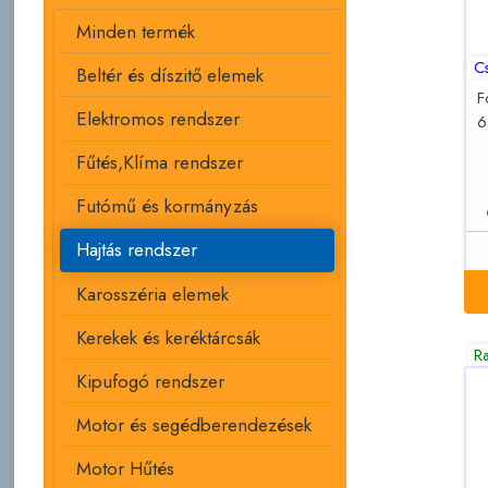
Minden termék
C
Beltér és díszitő elemek
F
Elektromos rendszer
6
Fűtés,Klíma rendszer
Futómű és kormányzás
Hajtás rendszer
Karosszéria elemek
Kerekek és keréktárcsák
R
Kipufogó rendszer
Motor és segédberendezések
Motor Hűtés