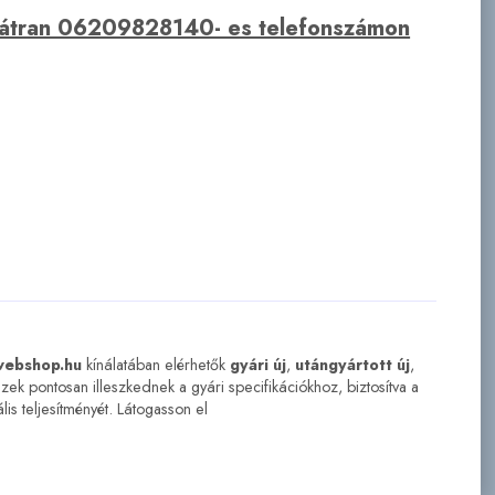
bátran 06209828140- es telefonszámon
webshop.hu
kínálatában elérhetők
gyári új
,
utángyártott új
,
szek pontosan illeszkednek a gyári specifikációkhoz, biztosítva a
lis teljesítményét. Látogasson el