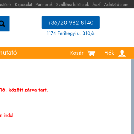
autóink
Kapcsolat
Partnerek
Szállítási feltételek
Ászf
Adatvédelem
+36/20 982 8140
1174 Ferihegyi u. 310/a
mutató
Kosár
Fiók
6. között zárva tart
.
 indul.