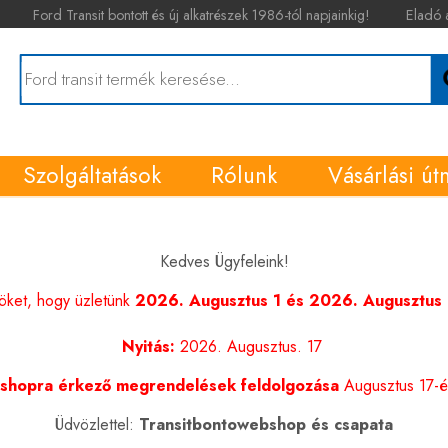
Ford Transit bontott és új alkatrészek 1986-tól napjainkig!
Eladó 
Szolgáltatások
Rólunk
Vásárlási út
Kedves Ügyfeleink!
nöket, hogy üzletünk
2026. Augusztus 1 és 2026. Augusztus 1
Nyitás:
2026. Augusztus. 17
shopra érkező megrendelések feldolgozása
Augusztus 17-én
Üdvözlettel:
Transitbontowebshop és csapata