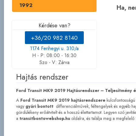
1992
Ha, nem
Kérdése van?
+36/20 982 8140
1174 Ferihegyi u. 310/a
H - P: 08:00 - 16:30
Szo - V: Zárva
Hajtás rendszer
Ford Transit MK9 2019 Hajtásrendszer – Teljesítmény 
A
Ford Transit MK9 2019 hajtásrendszere
kulcsfontosságú
vagy
gyári bontott
differenciálművek, féltengelyek és egyéb ha
gördülékeny erőátvitelt és a hosszú élettartamot. Legyen szó javítás
a
transitbontowebshop.hu
oldalra, és találja meg a megfelelő