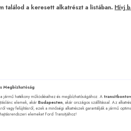
 találod a keresett alkatrészt a listában.
Hívj 
és Megbízhatóság
 a jármű hatékony működéséhez és megbízhatóságához. A
transitbonto
jtáslánc elemek, akár
Budapesten
, akár országos szállítással. Az alkatré
ról vagy felújításról, ezek a minőségi alkatrészek garantálják a jármű optimá
 hajtásrendszeri elemeket Ford Transitjához!