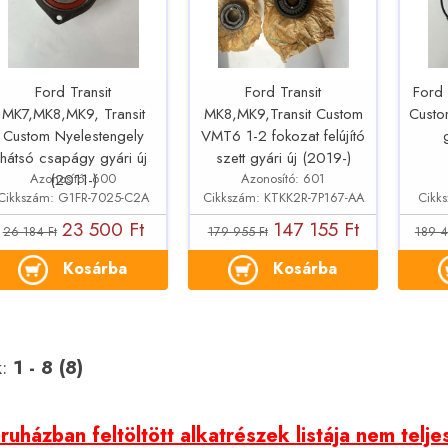
Ford Transit
Ford Transit
Ford 
MK7,MK8,MK9, Transit
MK8,MK9,Transit Custom
Custo
Custom Nyelestengely
VMT6 1-2 fokozat felújító
hátsó csapágy gyári új
szett gyári új (2019-)
Azonosító: 600
Azonosító: 601
(2011-)
Cikkszám: G1FR-7025-C2A
Cikkszám: KTKK2R-7P167-AA
Cikk
23 500 Ft
147 155 Ft
26 184 Ft
179 955 Ft
189 4
Kosárba
Kosárba
k:
1 - 8 (8)
uházban feltöltött alkatrészek listája nem telje