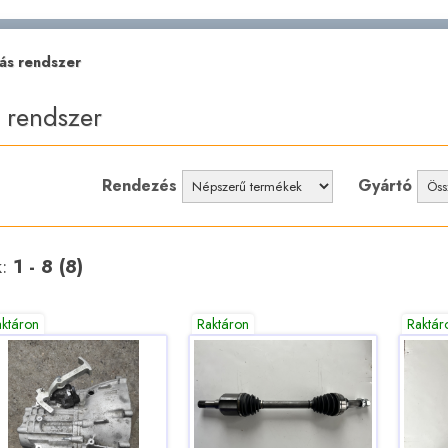
ás rendszer
 rendszer
Rendezés
Gyártó
k:
1 - 8 (8)
aktáron
Raktáron
Raktár