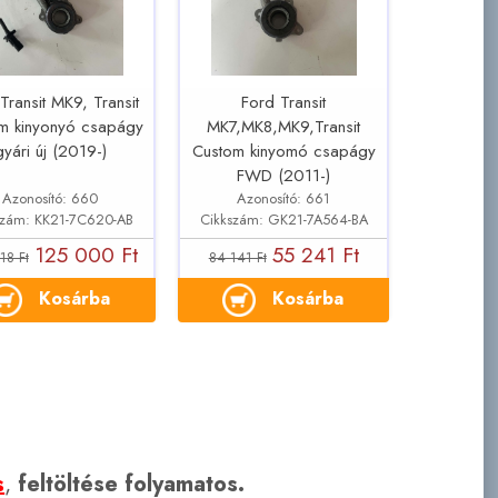
Transit MK9, Transit
Ford Transit
m kinyonyó csapágy
MK7,MK8,MK9,Transit
gyári új (2019-)
Custom kinyomó csapágy
FWD (2011-)
Azonosító: 660
Azonosító: 661
szám: KK21-7C620-AB
Cikkszám: GK21-7A564-BA
125 000 Ft
55 241 Ft
18 Ft
84 141 Ft
Kosárba
Kosárba
s
,
feltöltése folyamatos.