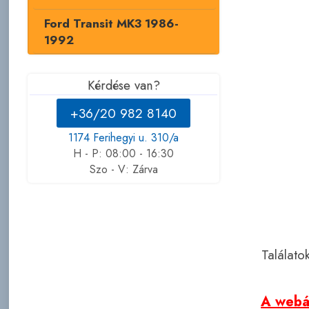
Ford Transit MK3 1986-
1992
Kérdése van?
+36/20 982 8140
1174 Ferihegyi u. 310/a
H - P: 08:00 - 16:30
Szo - V: Zárva
Találato
A webár