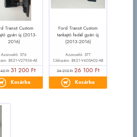
rd Transit Custom
Ford Transit Custom
ajtó gyári új (2013-
tankajtó fedél gyári új
2016)
(2013-2016)
Azonosító: 576
Azonosító: 577
zám: BK21-V27936-AE
Cikkszám: BK21-V405A02-AB
31 200 Ft
26 100 Ft
42 Ft
34 210 Ft
Kosárba
Kosárba