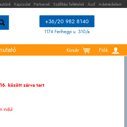
autóink
Kapcsolat
Partnerek
Szállítási feltételek
Ászf
Adatvédelem
+36/20 982 8140
1174 Ferihegyi u. 310/a
mutató
Kosár
Fiók
6. között zárva tart
.
 indul.