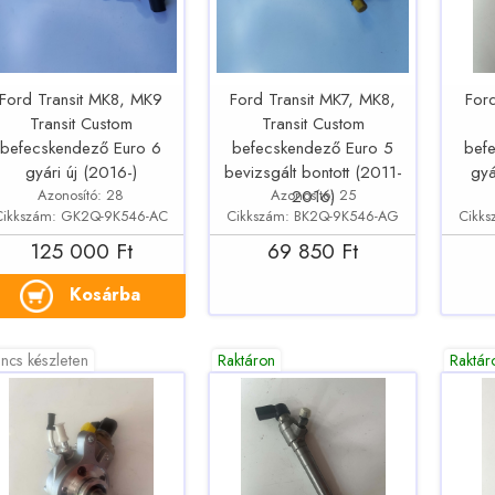
Ford Transit MK8, MK9
Ford Transit MK7, MK8,
For
Transit Custom
Transit Custom
befecskendező Euro 6
befecskendező Euro 5
bef
gyári új (2016-)
bevizsgált bontott (2011-
gyá
Azonosító: 28
Azonosító: 25
2016)
Cikkszám: GK2Q-9K546-AC
Cikkszám: BK2Q-9K546-AG
Cikk
125 000 Ft
69 850 Ft
Kosárba
ncs készleten
Raktáron
Raktár