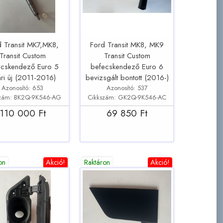
d Transit MK7,MK8,
Ford Transit MK8, MK9
Transit Custom
Transit Custom
ecskendező Euro 5
befecskendező Euro 6
ri új (2011-2016)
bevizsgált bontott (2016-)
Azonosító: 653
Azonosító: 537
szám: BK2Q-9K546-AG
Cikkszám: GK2Q-9K546-AC
110 000 Ft
69 850 Ft
on
Akció!
Raktáron
Akció!