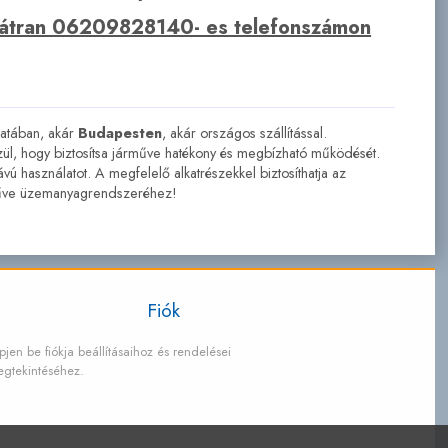
bátran 06209828140- es telefonszámon
latában, akár
Budapesten
, akár országos szállítással.
ül, hogy biztosítsa járműve hatékony és megbízható működését.
ú használatot. A megfelelő alkatrészekkel biztosíthatja az
rműve üzemanyagrendszeréhez!
Fiók
pjen be fiókja beállításaihoz és rendelései
gtekintéséhez.