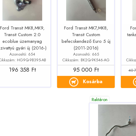
Ford Transit MK8,MK9,
Ford Transit MK7,MK8,
Fo
Transit Custom 2.0
Transit Custom
tank
ecoblue üzemanyag
befecskendező Euro 5 új
zivattyú gyári új (2016-)
(2011-2016)
Azonosító: 654
Azonosító: 665
Cikkszám: HG9Q-9B395-AB
Cikkszám: BK2Q-9K546-AG
Cikks
196 358 Ft
95 000 Ft
40 7
Kosárba
Raktáron