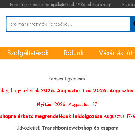
Ford Transit bontott és új alkatrészek 1986-tól napjainkig!
Eladó 
Szolgáltatások
Rólunk
Vásárlási út
Kedves Ügyfeleink!
nöket, hogy üzletünk
2026. Augusztus 1 és 2026. Augusztus 1
Nyitás:
2026. Augusztus. 17
shopra érkező megrendelések feldolgozása
Augusztus 17-én
Üdvözlettel:
Transitbontowebshop és csapata