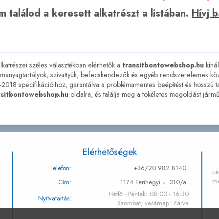
 találod a keresett alkatrészt a listában.
Hívj 
lkatrészei széles választékban elérhetők a
transitbontowebshop.hu
kíná
anyagtartályok, szivattyúk, befecskendezők és egyéb rendszerelemek köz
018 specifikációihoz, garantálva a problémamentes beépítést és hosszú táv
nsitbontowebshop.hu
oldalra, és találja meg a tökéletes megoldást já
Elérhetőségek
Telefon:
+36/20 982 8140
Lé
me
Cím:
1174 Ferihegyi u. 310/a
Hétfő - Péntek: 08:00 - 16:30
Nyitvatartás:
Szombat, vasárnap: Zárva