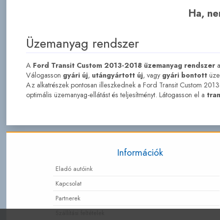
Ha, nem
Üzemanyag rendszer
A
Ford Transit Custom 2013-2018 üzemanyag rendszer
a
Válogasson
gyári új
,
utángyártott új
, vagy
gyári bontott
üzem
Az alkatrészek pontosan illeszkednek a Ford Transit Custom 2013-2
optimális üzemanyag-ellátást és teljesítményt. Látogasson el a
tra
Információk
Eladó autóink
Kapcsolat
Partnerek
Szállítási feltételek