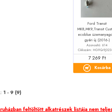
Ford Transit
MK8,MK9,Transit Cus
ecoblue üzemanyag
gyári új (2016-)
Azonosító: 614
Cikkszám: HG9Q-9J323
7 269 Ft
Kosárba
k:
1 - 9 (9)
uházban feltöltött alkatrészek listája nem telje