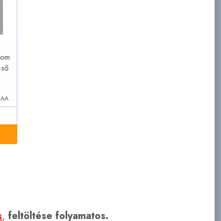
tom
cső
-AA
s
,
feltöltése folyamatos.