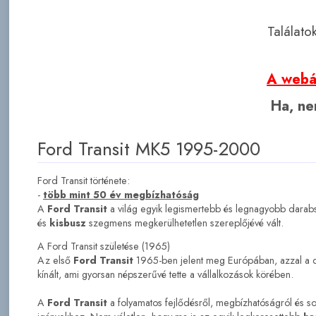
Találato
A webár
Ha, nem
Ford Transit MK5 1995-2000
Ford Transit története:
-
több mint 50 év megbízhatóság
A
Ford Transit
a világ egyik legismertebb és legnagyobb darab
és
kisbusz
szegmens megkerülhetetlen szereplőjévé vált.
A Ford Transit születése (1965)
Az első
Ford Transit
1965-ben jelent meg Európában, azzal a céll
kínált, ami gyorsan népszerűvé tette a vállalkozások körében.
A
Ford Transit
a folyamatos fejlődésről, megbízhatóságról és s