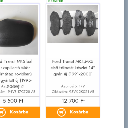
on
Raktáron
d Transit MK5 bal
Ford Transit MK4,MK5
sszapillantó tükör
első fékbetét készlet 14”
örhátlap rövidkarú
gyári új (1991-2000)
ngyártott új (1995-
Azonosító: 121
Azonosító: 179
2000)
zám: 94VB-17C728-AB
Cikkszám: 93VX-2K021-AB
5 500 Ft
12 700 Ft
Kosárba
Kosárba