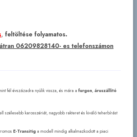
s
,
feltöltése folyamatos.
bátran 06209828140- es telefonszámon
mint fél évszázadra nyúlik vissza, és mára a
furgon
,
áruszállító
ll szélesebb karosszériát, nagyobb rakteret és kiváló teherbírást
ktromos
E-Transitig
a modell mindig alkalmazkodott a piaci