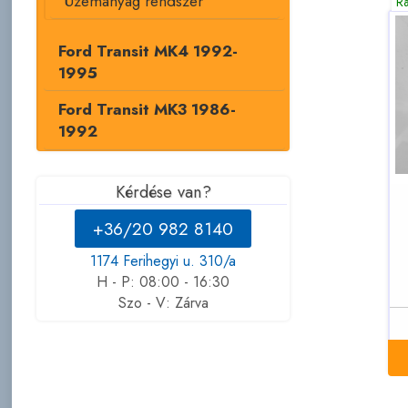
Üzemanyag rendszer
R
Ford Transit MK4 1992-
1995
Ford Transit MK3 1986-
1992
Kérdése van?
+36/20 982 8140
1174 Ferihegyi u. 310/a
H - P: 08:00 - 16:30
Szo - V: Zárva