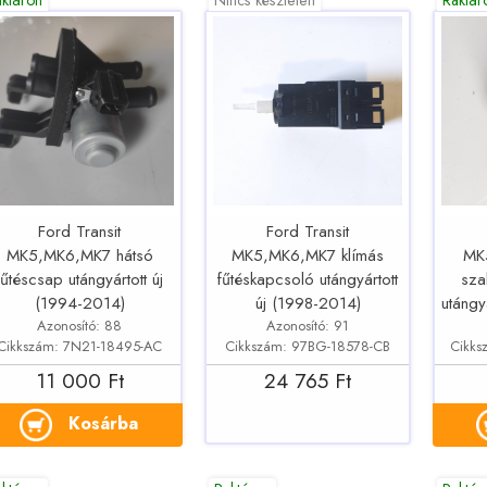
Ford Transit
Ford Transit
MK5,MK6,MK7 hátsó
MK5,MK6,MK7 klímás
MK
fűtéscsap utángyártott új
fűtéskapcsoló utángyártott
sza
(1994-2014)
új (1998-2014)
utángy
Azonosító: 88
Azonosító: 91
Cikkszám: 7N21-18495-AC
Cikkszám: 97BG-18578-CB
Cikks
11 000 Ft
24 765 Ft
Kosárba