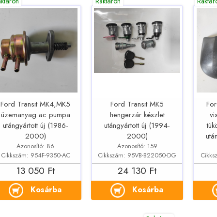
aktáron
Raktáron
Raktár
Ford Transit MK4,MK5
Ford Transit MK5
For
üzemanyag ac pumpa
hengerzár készlet
vi
utángyártott új (1986-
utángyártott új (1994-
tük
2000)
2000)
utá
Azonosító: 86
Azonosító: 159
Cikkszám: 954F-9350-AC
Cikkszám: 95VB-B22050-DG
Cikks
13 050 Ft
24 130 Ft
Kosárba
Kosárba