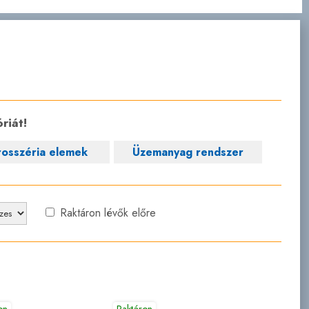
riát!
rosszéria elemek
Üzemanyag rendszer
Raktáron lévők előre
on
Raktáron