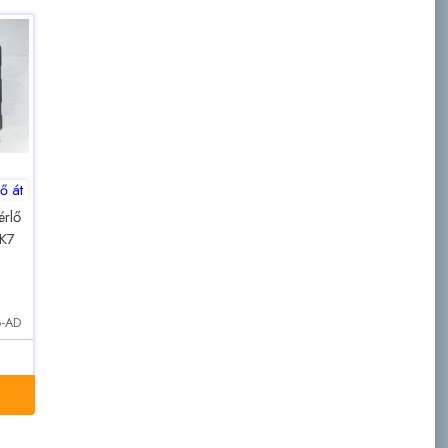
ő át
érlő
K7
6-AD