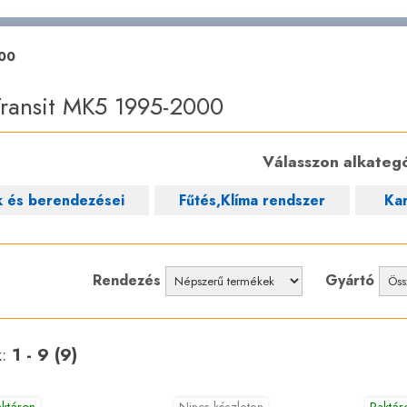
000
Transit MK5 1995-2000
Válasszon alkategó
k és berendezései
Fűtés,Klíma rendszer
Ka
Rendezés
Gyártó
k:
1 - 9 (9)
aktáron
Nincs készleten
Raktár