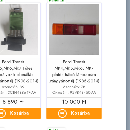
Ford Transit
Ford Transit
5,MK6,MK7 Fűtés
MK4,MK5,MK6, MK7
bályozó ellenállás
platós hátsó lámpabúra
ártott új (1998-2014)
utángyártott új (1986-2014)
Azonosító: 89
Azonosító: 78
zám: 3C1H-18B647-AA
Cikkszám: 92VB-13450-AA
8 890 Ft
10 000 Ft
Kosárba
Kosárba