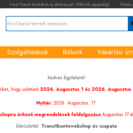
Ford Transit bontott és új alkatrészek 1986-tól napjainkig!
Eladó 
Szolgáltatások
Rólunk
Vásárlási út
Kedves Ügyfeleink!
nöket, hogy üzletünk
2026. Augusztus 1 és 2026. Augusztus 1
Nyitás:
2026. Augusztus. 17
shopra érkező megrendelések feldolgozása
Augusztus 17-én
Üdvözlettel:
Transitbontowebshop és csapata