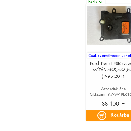
Raktáron
Csak személyesen vehet
Ford Transit Fűtésvez
JAVÍTÁS MK5,MK6,M
(1995-2014)
Azonosító: 546
Cikkszám: 95VW-19E61
38 100 Ft
Kosárba