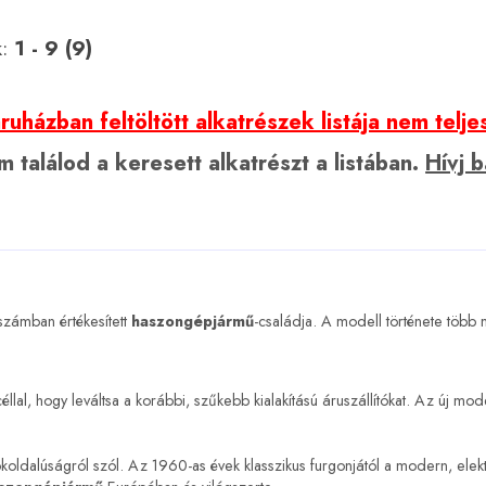
k:
1 - 9 (9)
uházban feltöltött alkatrészek listája nem telje
 találod a keresett alkatrészt a listában.
Hívj 
számban értékesített
haszongépjármű
-családja. A modell története több 
al, hogy leváltsa a korábbi, szűkebb kialakítású áruszállítókat. Az új mode
okoldalúságról szól. Az 1960-as évek klasszikus furgonjától a modern, ele