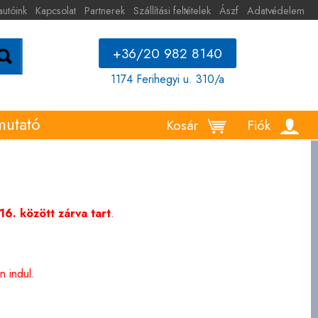
autóink
Kapcsolat
Partnerek
Szállítási feltételek
Ászf
Adatvédelem
+36/20 982 8140
1174 Ferihegyi u. 310/a
mutató
Kosár
Fiók
6. között zárva tart
.
 indul.