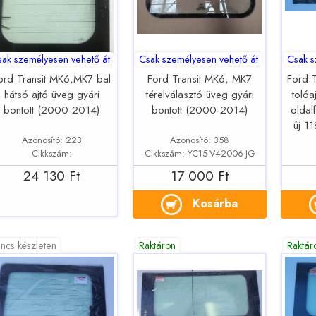
sak személyesen vehető át
Csak személyesen vehető át
Csak s
ord Transit MK6,MK7 bal
Ford Transit MK6, MK7
Ford 
hátsó ajtó üveg gyári
térelválasztó üveg gyári
tolóa
bontott (2000-2014)
bontott (2000-2014)
oldalf
új 1
Azonosító: 223
Azonosító: 358
Cikkszám:
Cikkszám: YC15-V42006-JG
24 130 Ft
17 000 Ft
Kosárba
ncs készleten
Raktáron
Raktár