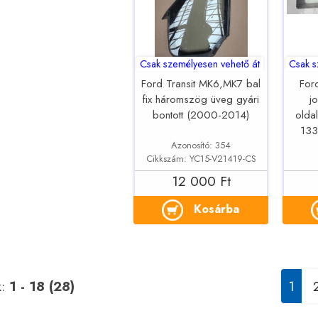
Csak személyesen vehető át
Csak s
Ford Transit MK6,MK7 bal
For
fix háromszög üveg gyári
jo
bontott (2000-2014)
oldal
133
Azonosító: 354
Cikkszám: YC15-V21419-CS
12 000 Ft
Kosárba
k:
1 - 18 (28)
1