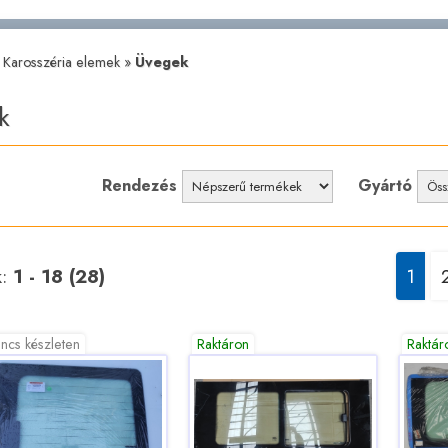
»
Karosszéria elemek
»
Üvegek
k
Rendezés
Gyártó
k:
1 - 18 (28)
1
ncs készleten
Raktáron
Raktár