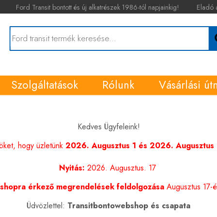
Ford Transit bontott és új alkatrészek 1986-tól napjainkig!
Eladó 
Szolgáltatások
Rólunk
Vásárlási út
Kedves Ügyfeleink!
nöket, hogy üzletünk
2026. Augusztus 1 és 2026. Augusztus 1
Nyitás:
2026. Augusztus. 17
shopra érkező megrendelések feldolgozása
Augusztus 17-én
Üdvözlettel:
Transitbontowebshop és csapata