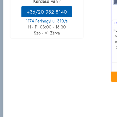
Kérdése van?
+36/20 982 8140
1174 Ferihegyi u. 310/a
C
H - P: 08:00 - 16:30
F
Szo - V: Zárva
o