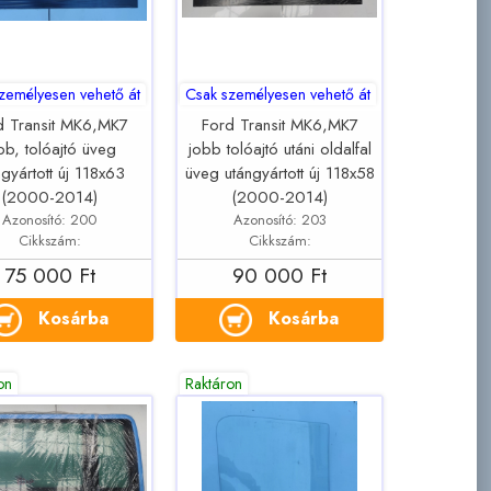
zemélyesen vehető át
Csak személyesen vehető át
d Transit MK6,MK7
Ford Transit MK6,MK7
bb, tolóajtó üveg
jobb tolóajtó utáni oldalfal
ngyártott új 118x63
üveg utángyártott új 118x58
(2000-2014)
(2000-2014)
Azonosító: 200
Azonosító: 203
Cikkszám:
Cikkszám:
75 000 Ft
90 000 Ft
Kosárba
Kosárba
on
Raktáron