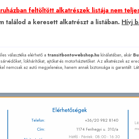
uházban feltöltött alkatrészek listája nem telje
 találod a keresett alkatrészt a listában.
Hívj 
les választéka elérhető a
transitbontowebshop.hu
kínálatában, akár
Bu
árvédőket, lökhárítókat, ajtókat és motorháztetőket. Az alkatrészek az erede
kkel nemcsak az autó megjelenése, hanem annak biztonsága is garantált. Lá
Elérhetőségek
Telefon:
+36/20 982 8140
Lé
me
Cím:
1174 Ferihegyi u. 310/a
Hétfő - Péntek: 08:00 - 16:30