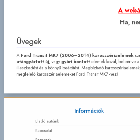
A webár
Ha, nem
Üvegek
A
Ford Transit MK7 (2006–2014) karosszériaelemek
szé
utángyártott új
, vagy
gyári bontott
elemek közül, beleértve a s
illeszkedést és a könnyű beépítést. Megbízható karosszériaeleme
megfelelő karosszériaelemeket Ford Transit MK7-hez!
Információk
Eladó autóink
Kapcsolat
Partnerek