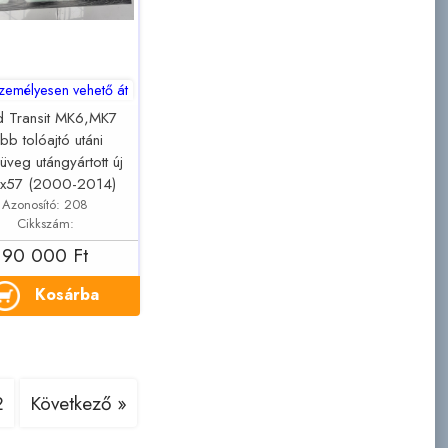
zemélyesen vehető át
d Transit MK6,MK7
bb tolóajtó utáni
üveg utángyártott új
x57 (2000-2014)
Azonosító: 208
Cikkszám:
90 000 Ft
Kosárba
2
Következő »