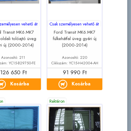
zemélyesen vehető át
Csak személyesen vehető át
d Transit MK6.MK7
Ford Transit MK6.MK7
oldali tolóajtó üveg
fülkehátfal üveg gyári új
ri új (2000-2014)
(2000-2014)
Azonosító: 211
Azonosító: 220
szám: YC15-B29750-FE
Cikkszám: YC15-H42004-AH
126 650 Ft
91 990 Ft
Kosárba
Kosárba
on
Raktáron