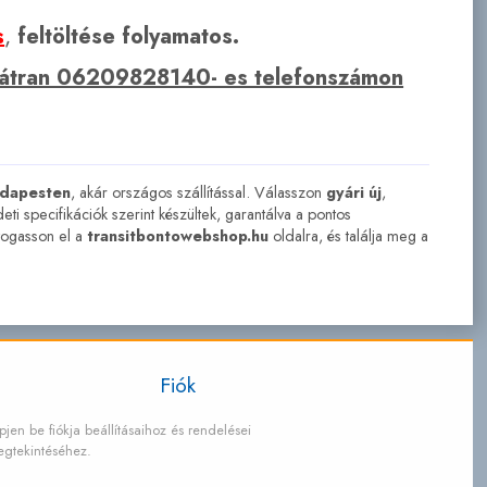
s
,
feltöltése folyamatos.
bátran 06209828140- es telefonszámon
dapesten
, akár országos szállítással. Válasszon
gyári új
,
ti specifikációk szerint készültek, garantálva a pontos
togasson el a
transitbontowebshop.hu
oldalra, és találja meg a
Fiók
pjen be fiókja beállításaihoz és rendelései
gtekintéséhez.