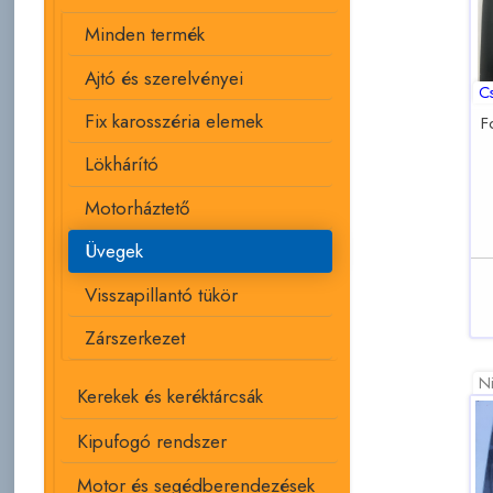
Minden termék
Ajtó és szerelvényei
C
Fix karosszéria elemek
F
Lökhárító
Motorháztető
Üvegek
Visszapillantó tükör
Zárszerkezet
Ni
Kerekek és keréktárcsák
Kipufogó rendszer
Motor és segédberendezések