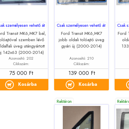
sak személyesen vehető át
Csak személyesen vehető át
Csak s
ord Transit MK6,MK7 bal,
Ford Transit MK6,MK7
Ford 
tolóajtóval szemben lévő
jobb oldali tolóajtó üveg
old
ldalfali üveg utángyártott
gyári új (2000-2014)
133
új 142x63 (2000-2014)
Azonosító: 202
Azonosító: 210
Cikkszám:
Cikkszám:
75 000 Ft
139 000 Ft
Kosárba
Kosárba
Raktáron
Raktár