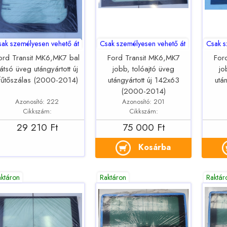
sak személyesen vehető át
Csak személyesen vehető át
Csak s
ord Transit MK6,MK7 bal
Ford Transit MK6,MK7
For
átsó üveg utángyártott új
jobb, tolóajtó üveg
jo
fűtőszálas (2000-2014)
utángyártott új 142x63
utá
(2000-2014)
Azonosító: 222
Azonosító: 201
Cikkszám:
Cikkszám:
29 210 Ft
75 000 Ft
Kosárba
aktáron
Raktáron
Raktár