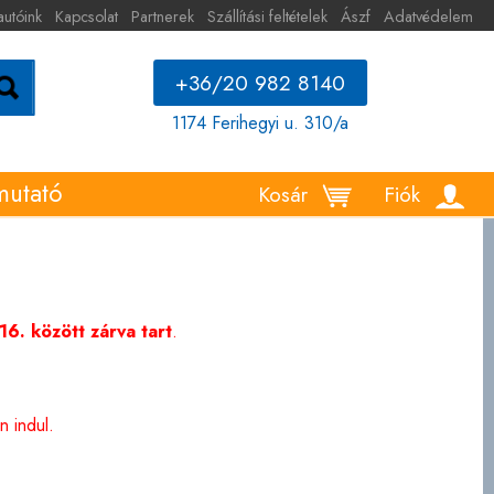
autóink
Kapcsolat
Partnerek
Szállítási feltételek
Ászf
Adatvédelem
+36/20 982 8140
1174 Ferihegyi u. 310/a
mutató
Kosár
Fiók
6. között zárva tart
.
 indul.