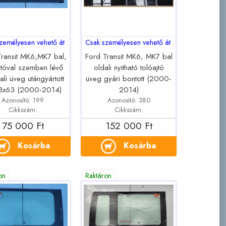
zemélyesen vehető át
Csak személyesen vehető át
Transit MK6,MK7 bal,
Ford Transit MK6, MK7 bal
jtóval szemben lévő
oldali nyitható tolóajtó
ali üveg utángyártott
üveg gyári bontott (2000-
18x63 (2000-2014)
2014)
Azonosító: 199
Azonosító: 380
Cikkszám:
Cikkszám:
75 000 Ft
152 000 Ft
Kosárba
Kosárba
on
Raktáron