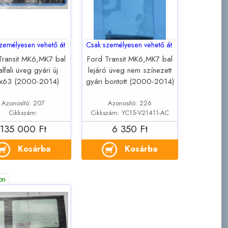
zemélyesen vehető át
Csak személyesen vehető át
Transit MK6,MK7 bal
Ford Transit MK6,MK7 bal
alfali üveg gyári új
lejáró üveg nem színezett
x63 (2000-2014)
gyári bontott (2000-2014)
Azonosító: 207
Azonosító: 226
Cikkszám:
Cikkszám: YC15-V21411-AC
135 000 Ft
6 350 Ft
Kosárba
Kosárba
on