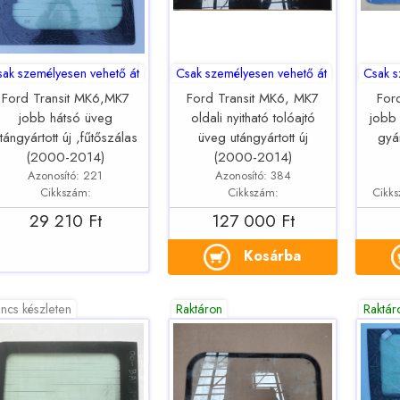
sak személyesen vehető át
Csak személyesen vehető át
Csak s
Ford Transit MK6,MK7
Ford Transit MK6, MK7
For
jobb hátsó üveg
oldali nyitható tolóajtó
jobb 
tángyártott új ,fűtőszálas
üveg utángyártott új
gyá
(2000-2014)
(2000-2014)
Azonosító: 221
Azonosító: 384
Cikkszám:
Cikkszám:
Cikk
29 210 Ft
127 000 Ft
Kosárba
ncs készleten
Raktáron
Raktár