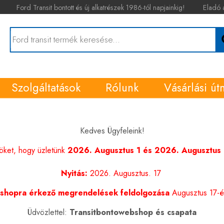
Ford Transit bontott és új alkatrészek 1986-tól napjainkig!
Eladó 
Szolgáltatások
Rólunk
Vásárlási út
Kedves Ügyfeleink!
nöket, hogy üzletünk
2026. Augusztus 1 és 2026. Augusztus 1
Nyitás:
2026. Augusztus. 17
shopra érkező megrendelések feldolgozása
Augusztus 17-én
Üdvözlettel:
Transitbontowebshop és csapata