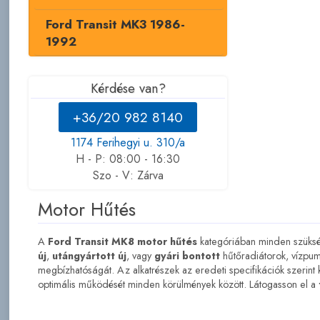
Ford Transit MK3 1986-
1992
Kérdése van?
+36/20 982 8140
1174 Ferihegyi u. 310/a
H - P: 08:00 - 16:30
Szo - V: Zárva
Motor Hűtés
A
Ford Transit MK8 motor hűtés
kategóriában minden szükség
új
,
utángyártott új
, vagy
gyári bontott
hűtőradiátorok, vízpum
megbízhatóságát. Az alkatrészek az eredeti specifikációk szerint 
optimális működését minden körülmények között. Látogasson el a