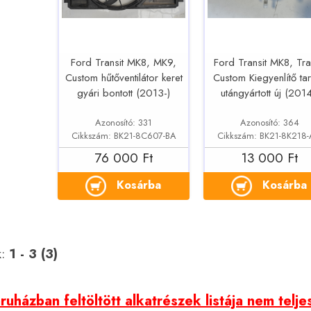
Ford Transit MK8, MK9,
Ford Transit MK8, Tra
Custom hűtőventilátor keret
Custom Kiegyenlítő tar
gyári bontott (2013-)
utángyártott új (2014
Azonosító: 331
Azonosító: 364
Cikkszám: BK21-8C607-BA
Cikkszám: BK21-8K218
76 000 Ft
13 000 Ft
Kosárba
Kosárba
k:
1 - 3 (3)
uházban feltöltött alkatrészek listája nem telje