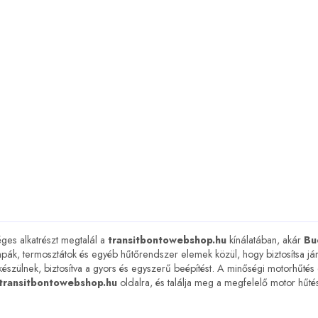
es alkatrészt megtalál a
transitbontowebshop.hu
kínálatában, akár
Bu
pák, termosztátok és egyéb hűtőrendszer elemek közül, hogy biztosítsa já
készülnek, biztosítva a gyors és egyszerű beépítést. A minőségi motorhűtés
transitbontowebshop.hu
oldalra, és találja meg a megfelelő motor hűtés