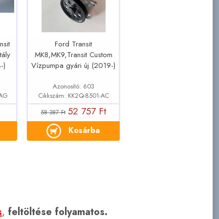
nsit
Ford Transit
tály
MK8,MK9,Transit Custom
-)
Vízpumpa gyári új (2019-)
Azonosító: 603
-AG
Cikkszám: KK2Q-8501-AC
52 757 Ft
58 387 Ft
Kosárba
s
,
feltöltése folyamatos.