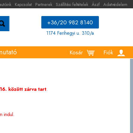
autóink
Kapcsolat
Partnerek
Szállítási feltételek
Ászf
Adatvédelem
+36/20 982 8140
1174 Ferihegyi u. 310/a
mutató
Kosár
Fiók
6. között zárva tart
.
 indul.