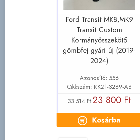
Ford Transit MK8,MK9
Transit Custom
Kormányösszekötő
gömbfej gyári új (2019-
2024)
Azonosító: 556
Cikkszám: KK21-3289-AB
23 800 Ft
33 514 Ft
Kosárba