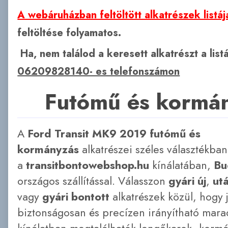
A webáruházban feltöltött alkatrészek listáj
feltöltése folyamatos.
Ha, nem találod a keresett alkatrészt a lis
06209828140- es telefonszámon
Futómű és kormá
A
Ford Transit MK9 2019 futómű és
kormányzás
alkatrészei széles választékban
a
transitbontowebshop.hu
kínálatában,
Bu
országos szállítással. Válasszon
gyári új
,
ut
vagy
gyári bontott
alkatrészek közül, hogy
biztonságosan és precízen irányítható mara