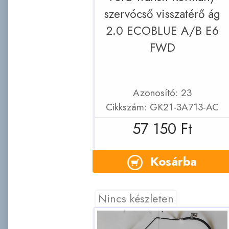
szervócső visszatérő ág
2.0 ECOBLUE A/B E6
FWD
Azonosító: 23
Cikkszám: GK21-3A713-AC
57 150 Ft
Kosárba
Nincs készleten