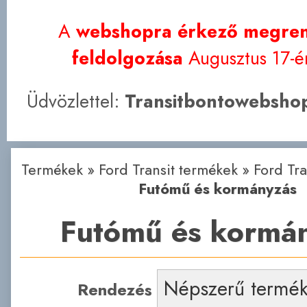
A
webshopra érkező megren
feldolgozása
Augusztus 17-én
Üdvözlettel:
Transitbontowebshop
Termékek
»
Ford Transit termékek
»
Ford Tr
Futómű és kormányzás
Futómű és kormá
Rendezés