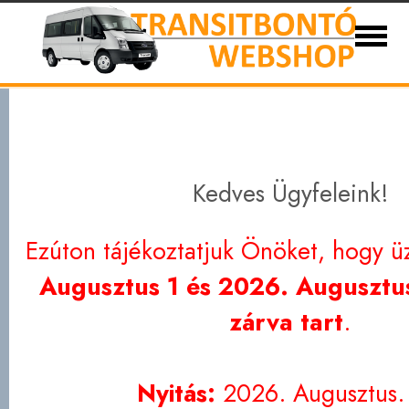
Ford Transit bontott és új alkatrészek 1986-
Eladó autóink
Kapcsolat
Partnerek
Szállítási
Adatvédelem
Kedves Ügyfeleink!
Ezúton tájékoztatjuk Önöket, hogy ü
Augusztus 1 és 2026. Augusztus
zárva tart
.
Nyitás:
2026. Augusztus.