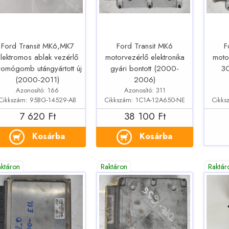
Ford Transit MK6,MK7
Ford Transit MK6
F
lektromos ablak vezérlő
motorvezérlő elektronika
motor
yomógomb utángyártott új
gyári bontott (2000-
3C
(2000-2011)
2006)
Azonosító: 166
Azonosító: 311
Cikkszám: 95BG-14529-AB
Cikkszám: 1C1A-12A650-NE
Cikks
7 620 Ft
38 100 Ft
Kosárba
Kosárba
aktáron
Raktáron
Raktár