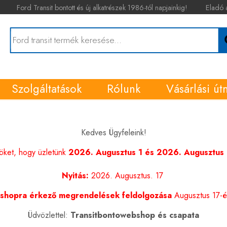
Ford Transit bontott és új alkatrészek 1986-tól napjainkig!
Eladó 
Szolgáltatások
Rólunk
Vásárlási út
Kedves Ügyfeleink!
nöket, hogy üzletünk
2026. Augusztus 1 és 2026. Augusztus 1
Nyitás:
2026. Augusztus. 17
shopra érkező megrendelések feldolgozása
Augusztus 17-én
Üdvözlettel:
Transitbontowebshop és csapata