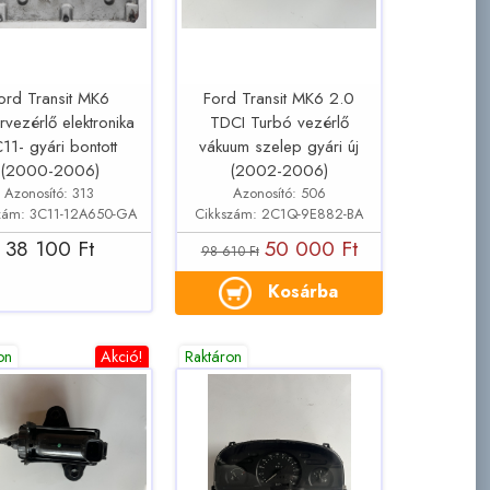
ord Transit MK6
Ford Transit MK6 2.0
vezérlő elektronika
TDCI Turbó vezérlő
11- gyári bontott
vákuum szelep gyári új
(2000-2006)
(2002-2006)
Azonosító: 313
Azonosító: 506
zám: 3C11-12A650-GA
Cikkszám: 2C1Q-9E882-BA
38 100 Ft
50 000 Ft
98 610 Ft
Kosárba
on
Akció!
Raktáron