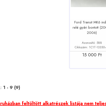
Ford Transit MK6 in
relé gyári bontott (2
2006)
Azonosító: 588
Cikkszám: 1C1T-13350
15 000 Ft
k:
1 - 9 (9)
uházban feltöltött alkatrészek listája nem telje