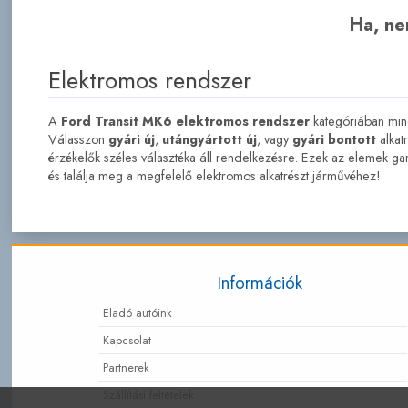
Ha, nem
Elektromos rendszer
A
Ford Transit MK6 elektromos rendszer
kategóriában mind
Válasszon
gyári új
,
utángyártott új
, vagy
gyári bontott
alkat
érzékelők széles választéka áll rendelkezésre. Ezek az elemek gar
és találja meg a megfelelő elektromos alkatrészt járművéhez!
Információk
Eladó autóink
Kapcsolat
Partnerek
Szállítási feltételek