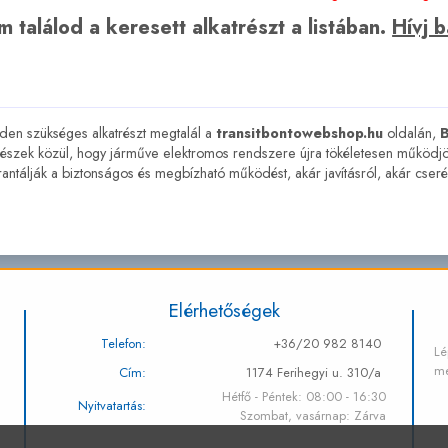
 találod a keresett alkatrészt a listában.
Hívj 
en szükséges alkatrészt megtalál a
transitbontowebshop.hu
oldalán,
részek közül, hogy járműve elektromos rendszere újra tökéletesen működjö
antálják a biztonságos és megbízható működést, akár javításról, akár cseré
Elérhetőségek
Telefon:
+36/20 982 8140
Lé
me
Cím:
1174 Ferihegyi u. 310/a
Hétfő - Péntek: 08:00 - 16:30
Nyitvatartás:
Szombat, vasárnap: Zárva