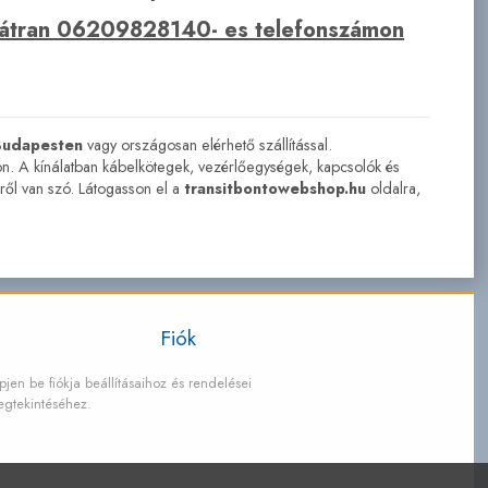
bátran 06209828140- es telefonszámon
Budapesten
vagy országosan elérhető szállítással.
n. A kínálatban kábelkötegek, vezérlőegységek, kapcsolók és
ről van szó. Látogasson el a
transitbontowebshop.hu
oldalra,
Fiók
pjen be fiókja beállításaihoz és rendelései
gtekintéséhez.