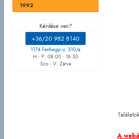
1992
Kérdése van?
+36/20 982 8140
1174 Ferihegyi u. 310/a
H - P: 08:00 - 16:30
Szo - V: Zárva
Találato
A webár