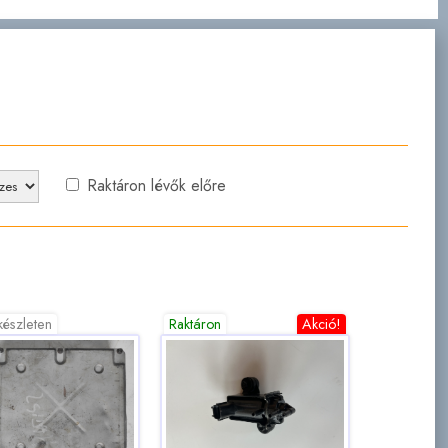
Raktáron lévők előre
készleten
Raktáron
Akció!