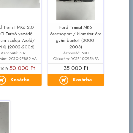
d Transit MK6 2.0
Ford Transit MK6
CI Turbó vezérlő
óracsoport / kilométer óra
uum szelep /zöld/
gyári bontott (2000-
ri új (2002-2006)
2003)
Azonosító: 507
Azonosító: 580
szám: 2C1Q-9E882-AA
Cikkszám: YC1F-10C956-FA
50 000 Ft
35 000 Ft
10 Ft
Kosárba
Kosárba