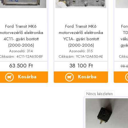
Ford Transit MK6
Ford Transit MK6
For
motorvezérlő elektronika
motorvezérlő elektronika
TD
4C11- gyári bontott
YC1A- gyári bontott
vák
(2000-2006)
(2000-2006)
gyá
Azonosító: 314
Azonosító: 315
Cikkszám: 4C11-12A650-BF
Cikkszám: YC1A-12A650-AE
Cikk
63 500 Ft
38 100 Ft
98 6
Kosárba
Kosárba
Nincs készleten