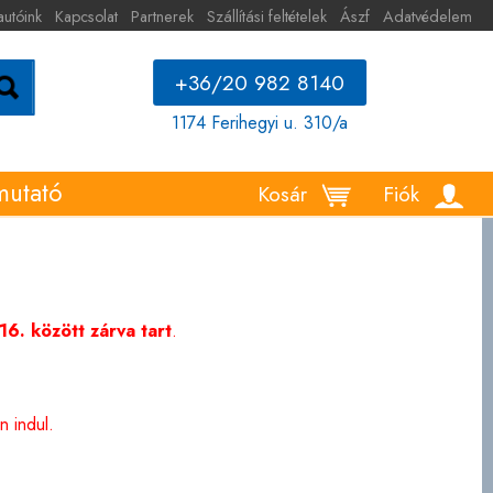
autóink
Kapcsolat
Partnerek
Szállítási feltételek
Ászf
Adatvédelem
+36/20 982 8140
1174 Ferihegyi u. 310/a
mutató
Kosár
Fiók
6. között zárva tart
.
 indul.