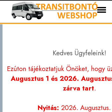
Ford Transit bontott és új alkatrészek 1986-
Eladó autóink
Kapcsolat
Partnerek
Szállítási
Adatvédelem
Kedves Ügyfeleink!
Ezúton tájékoztatjuk Önöket, hogy ü
Augusztus 1 és 2026. Augusztus
zárva tart
.
Nyitás:
2026. Augusztus.