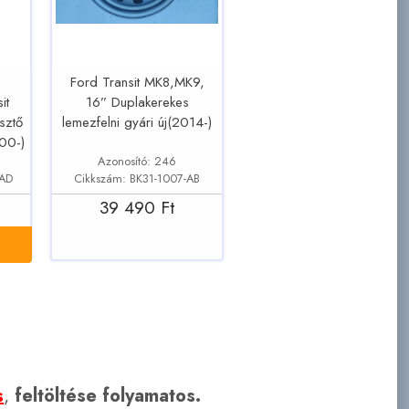
Ford Transit MK8,MK9,
it
16” Duplakerekes
sztő
lemezfelni gyári új(2014-)
000-)
Azonosító: 246
-AD
Cikkszám: BK31-1007-AB
39 490 Ft
s
,
feltöltése folyamatos.