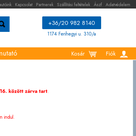
autóink
Kapcsolat
Partnerek
Szállítási feltételek
Ászf
Adatvédelem
+36/20 982 8140
1174 Ferihegyi u. 310/a
mutató
Kosár
Fiók
6. között zárva tart
.
 indul.