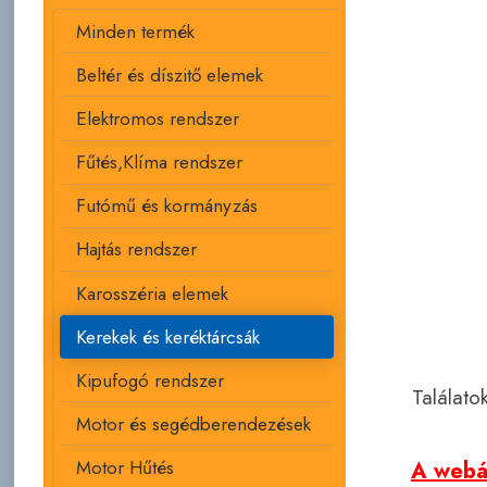
Minden termék
Beltér és díszitő elemek
Elektromos rendszer
Fűtés,Klíma rendszer
Futómű és kormányzás
Hajtás rendszer
Karosszéria elemek
Kerekek és keréktárcsák
Kipufogó rendszer
Találato
Motor és segédberendezések
Motor Hűtés
A webár