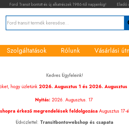
Ford Transit bontott és új alkatrészek 1986-tól napjainkig!
Eladó 
Szolgáltatások
Rólunk
Vásárlási út
Kedves Ügyfeleink!
nöket, hogy üzletünk
2026. Augusztus 1 és 2026. Augusztus 1
Nyitás:
2026. Augusztus. 17
shopra érkező megrendelések feldolgozása
Augusztus 17-én
Üdvözlettel:
Transitbontowebshop és csapata