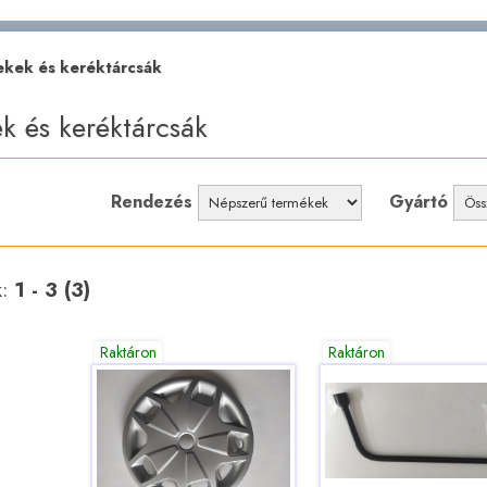
ekek és keréktárcsák
k és keréktárcsák
Rendezés
Gyártó
k:
1 - 3 (3)
Raktáron
Raktáron