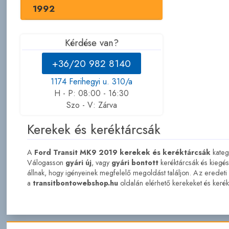
1992
Kérdése van?
+36/20 982 8140
1174 Ferihegyi u. 310/a
H - P: 08:00 - 16:30
Szo - V: Zárva
Kerekek és keréktárcsák
A
Ford Transit MK9 2019 kerekek és keréktárcsák
kateg
Válogasson
gyári új
, vagy
gyári bontott
keréktárcsák és kiegész
állnak, hogy igényeinek megfelelő megoldást találjon. Az eredeti 
a
transitbontowebshop.hu
oldalán elérhető kerekeket és kerékt