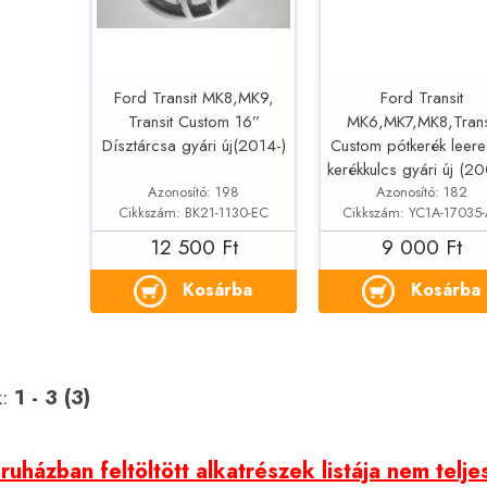
Ford Transit MK8,MK9,
Ford Transit
Transit Custom 16”
MK6,MK7,MK8,Trans
Dísztárcsa gyári új(2014-)
Custom pótkerék leere
kerékkulcs gyári új (2
Azonosító: 198
Azonosító: 182
Cikkszám: BK21-1130-EC
Cikkszám: YC1A-17035
12 500 Ft
9 000 Ft
Kosárba
Kosárba
k:
1 - 3 (3)
uházban feltöltött alkatrészek listája nem telje