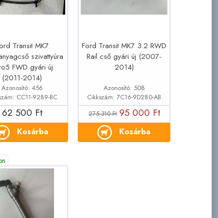
ord Transit MK7
Ford Transit MK7 3.2 RWD
nyagcső szivattyúra
Rail cső gyári új (2007-
ro5 FWD gyári új
2014)
(2011-2014)
Azonosító: 456
Azonosító: 508
szám: CC11-9289-BC
Cikkszám: 7C16-9D280-AB
62 500 Ft
95 000 Ft
275 310 Ft
Kosárba
Kosárba
on