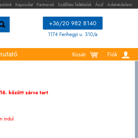
autóink
Kapcsolat
Partnerek
Szállítási feltételek
Ászf
Adatvédelem
+36/20 982 8140
1174 Ferihegyi u. 310/a
mutató
Kosár
Fiók
6. között zárva tart
.
 indul.