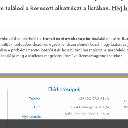
 találod a keresett alkatrészt a listában.
Hívj 
 választékban elérhetők a
transitbontowebshop.hu
kínálatában, akár
Bu
ivattyúk, befecskendezők és egyéb rendszerelemek közül, hogy biztosítsa
álva a problémamentes beépítést és hosszú távú használatot. A megfelelő alk
 és találja meg a tökéletes megoldást járműve üzemanyagrendszeréhez!
Elérhetőségek
Telefon:
+36/20 982 8140
Lé
me
Cím:
1174 Ferihegyi u. 310/a
Hétfő - Péntek: 08:00 - 16:30
Nyitvatartás:
Szombat, vasárnap: Zárva