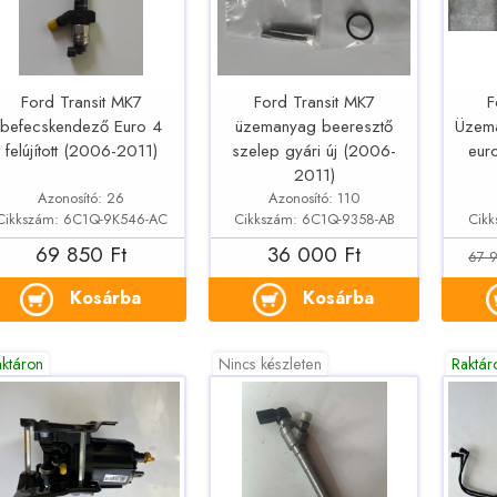
Ford Transit MK7
Ford Transit MK7
F
befecskendező Euro 4
üzemanyag beeresztő
Üzem
felújított (2006-2011)
szelep gyári új (2006-
eur
2011)
Azonosító: 26
Azonosító: 110
Cikkszám: 6C1Q-9K546-AC
Cikkszám: 6C1Q-9358-AB
Cik
69 850 Ft
36 000 Ft
67 9
Kosárba
Kosárba
aktáron
Nincs készleten
Raktár