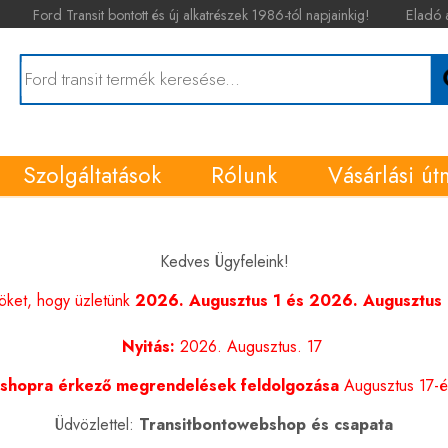
Ford Transit bontott és új alkatrészek 1986-tól napjainkig!
Eladó 
Szolgáltatások
Rólunk
Vásárlási út
Kedves Ügyfeleink!
nöket, hogy üzletünk
2026. Augusztus 1 és 2026. Augusztus 1
Nyitás:
2026. Augusztus. 17
shopra érkező megrendelések feldolgozása
Augusztus 17-én
Üdvözlettel:
Transitbontowebshop és csapata