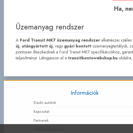
Ha, nem
Üzemanyag rendszer
A
Ford Transit MK7 üzemanyag rendszer
alkatrészei széles
új
,
utángyártott új
, vagy
gyári bontott
üzemanyagtartályok, sz
pontosan illeszkednek a Ford Transit MK7 specifikációihoz, garant
teljesítményt. Látogasson el a
transitbontowebshop.hu
oldalra,
Információk
Eladó autóink
Kapcsolat
Partnerek
Szállítási feltételek