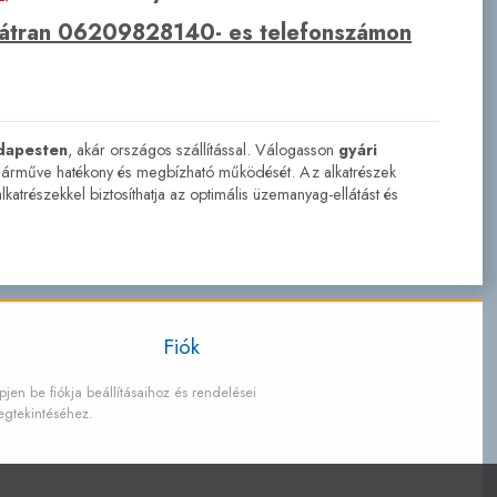
bátran 06209828140- es telefonszámon
dapesten
, akár országos szállítással. Válogasson
gyári
 járműve hatékony és megbízható működését. Az alkatrészek
atrészekkel biztosíthatja az optimális üzemanyag-ellátást és
Fiók
pjen be fiókja beállításaihoz és rendelései
gtekintéséhez.