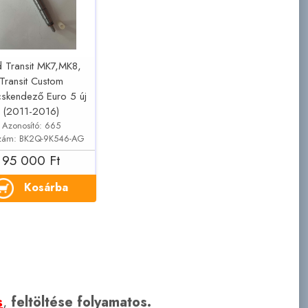
d Transit MK7,MK8,
Transit Custom
skendező Euro 5 új
(2011-2016)
Azonosító: 665
szám: BK2Q-9K546-AG
95 000 Ft
Kosárba
s
,
feltöltése folyamatos.