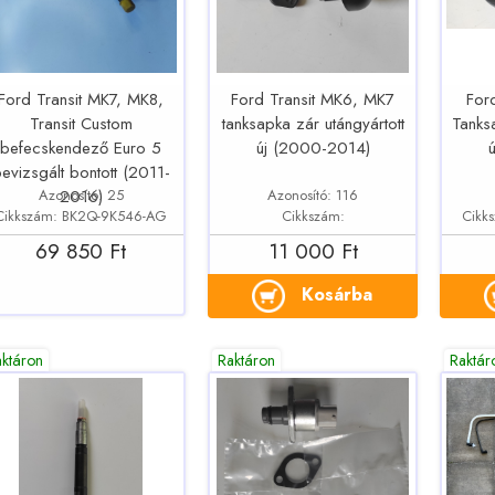
Ford Transit MK7, MK8,
Ford Transit MK6, MK7
For
Transit Custom
tanksapka zár utángyártott
Tanksa
befecskendező Euro 5
új (2000-2014)
evizsgált bontott (2011-
Azonosító: 25
Azonosító: 116
2016)
Cikkszám: BK2Q-9K546-AG
Cikkszám:
Cikk
69 850 Ft
11 000 Ft
Kosárba
aktáron
Raktáron
Raktár