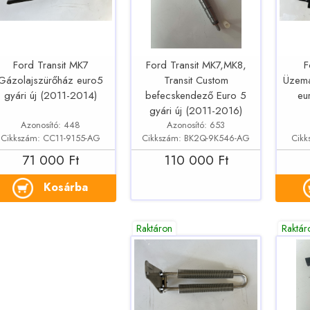
Ford Transit MK7
Ford Transit MK7,MK8,
F
Gázolajszürőház euro5
Transit Custom
Üzema
gyári új (2011-2014)
befecskendező Euro 5
eu
gyári új (2011-2016)
Azonosító: 448
Azonosító: 653
Cikkszám: CC11-9155-AG
Cikkszám: BK2Q-9K546-AG
Cikk
71 000 Ft
110 000 Ft
Kosárba
Raktáron
Raktár