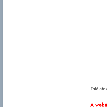
Találato
A webár