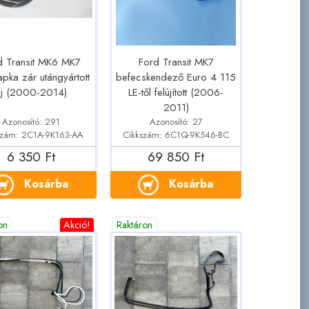
d Transit MK6 MK7
Ford Transit MK7
pka zár utángyártott
befecskendező Euro 4 115
új (2000-2014)
LE-től felújított (2006-
2011)
Azonosító: 291
Azonosító: 27
szám: 2C1A-9K163-AA
Cikkszám: 6C1Q-9K546-BC
6 350 Ft
69 850 Ft
Kosárba
Kosárba
on
Akció!
Raktáron