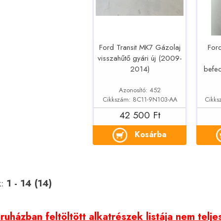
Ford Transit MK7 Gázolaj
For
visszahűtő gyári új (2009-
2014)
befec
Azonosító: 452
Cikkszám: 8C11-9N103-AA
Cikk
42 500 Ft
Kosárba
k:
1 - 14 (14)
uházban feltöltött alkatrészek listája nem telje