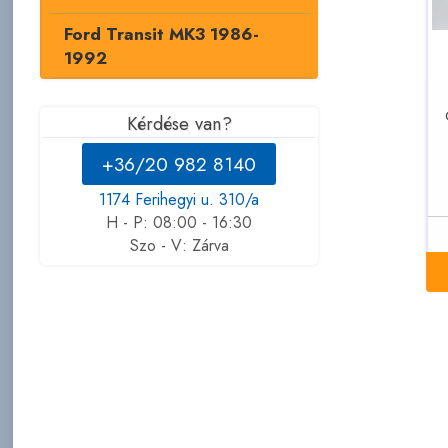
Ford Transit MK3 1986-
1992
Kérdése van?
+36/20 982 8140
1174 Ferihegyi u. 310/a
H - P: 08:00 - 16:30
Szo - V: Zárva