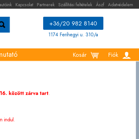
autóink
Kapcsolat
Partnerek
Szállítási feltételek
Ászf
Adatvédelem
+36/20 982 8140
1174 Ferihegyi u. 310/a
mutató
Kosár
Fiók
6. között zárva tart
.
 indul.