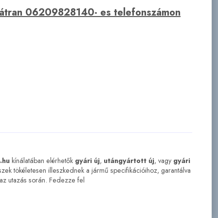
bátran 06209828140- es telefonszámon
.hu
kínálatában elérhetők
gyári új
,
utángyártott új
, vagy
gyári
észek tökéletesen illeszkednek a jármű specifikációihoz, garantálva
n az utazás során. Fedezze fel