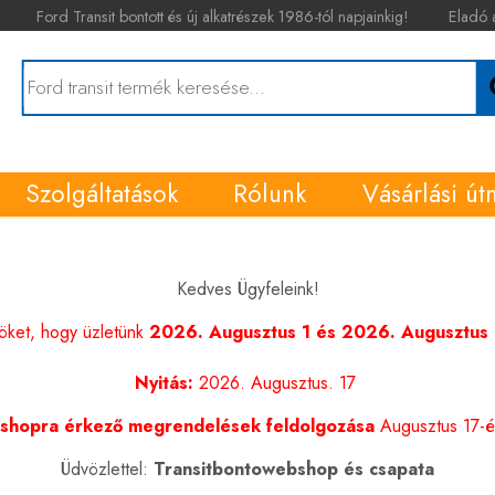
Ford Transit bontott és új alkatrészek 1986-tól napjainkig!
Eladó 
Szolgáltatások
Rólunk
Vásárlási út
Kedves Ügyfeleink!
nöket, hogy üzletünk
2026. Augusztus 1 és 2026. Augusztus 1
Nyitás:
2026. Augusztus. 17
shopra érkező megrendelések feldolgozása
Augusztus 17-én
Üdvözlettel:
Transitbontowebshop és csapata