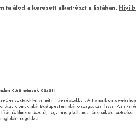
 találod a keresett alkatrészt a listában.
Hívj 
inden Körülmények Között
vezető és az utasok kényelmét minden évszakban. A
transitbontowebshop
 rendszerelemek, akár
Budapesten
, akár országos szállítással. Az alkatr
fel fűtés- és klímarendszerét, hogy mindig kellemes hőmérsékletet biztosítso
a megfelelő megoldást!