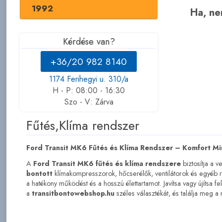
1992
Ha, nem
Kérdése van?
+36/20 982 8140
1174 Ferihegyi u. 310/a
H - P: 08:00 - 16:30
Szo - V: Zárva
Fűtés,Klíma rendszer
Ford Transit MK6 Fűtés és Klíma Rendszer – Komfort M
A
Ford Transit MK6 fűtés és klíma rendszere
biztosítja a 
bontott
klímakompresszorok, hőcserélők, ventilátorok és egyéb
a hatékony működést és a hosszú élettartamot. Javítsa vagy újítsa 
a
transitbontowebshop.hu
széles választékát, és találja meg 