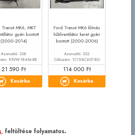
 Transit MK6, MK7
Ford Transit MK6 klímás
ntillátor gyári bontott
hűtőventilátor keret gyári
(2000-2014)
bontott (2000-2006)
Azonosító: 338
Azonosító: 332
szám: 95VW-18456-BB
Cikkszám: 1C15-8C607-BG
21 590 Ft
114 000 Ft
Kosárba
Kosárba
s
,
feltöltése folyamatos.