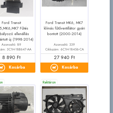
Ford Transit
Ford Transit MK6, MK7
5,MK6,MK7 Fűtés
klímás fűtőventillátor gyári
bályozó ellenállás
bontott (2000-2014)
ártott új (1998-2014)
Azonosító: 89
Azonosító: 339
zám: 3C1H-18B647-AA
Cikkszám: 6C1H-18456-CA
8 890 Ft
27 940 Ft
Kosárba
Kosárba
on
Raktáron