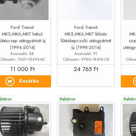
Ford Transit
Ford Transit
MK5,MK6,MK7 hátsó
MK5,MK6,MK7 klímás
MK
fűtéscsap utángyártott új
fűtéskapcsoló utángyártott
sza
(1994-2014)
új (1998-2014)
utángy
Azonosító: 88
Azonosító: 91
Cikkszám: 7N21-18495-AC
Cikkszám: 97BG-18578-CB
Cikks
11 000 Ft
24 765 Ft
Kosárba
aktáron
Raktáron
Raktár