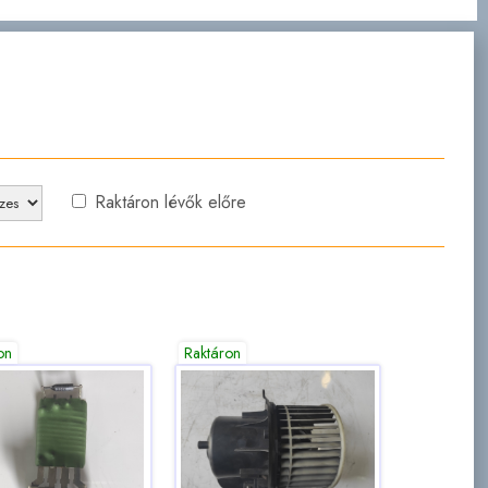
Raktáron lévők előre
on
Raktáron