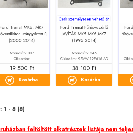
Csak személyesen vehető át
Ford Transit MK6, MK7
Ford Transit Fűtésvezérlő
Ford
tőventillátor utángyártott új
JAVÍTÁS MK5,MK6,MK7
fűtőve
(2000-2014)
(1995-2014)
Azonosító: 337
Azonosító: 546
Cikkszám:
Cikkszám: 95VW-19E616-AD
Cikk
19 500 Ft
38 100 Ft
Kosárba
Kosárba
k:
1 - 8 (8)
uházban feltöltött alkatrészek listája nem telje