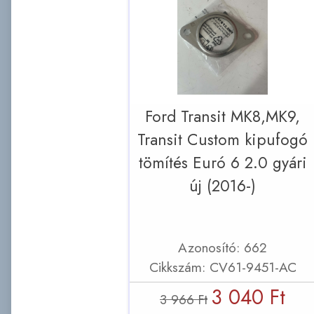
Ford Transit MK8,MK9,
Transit Custom kipufogó
tömítés Euró 6 2.0 gyári
új (2016-)
Azonosító: 662
Cikkszám: CV61-9451-AC
3 040 Ft
3 966 Ft