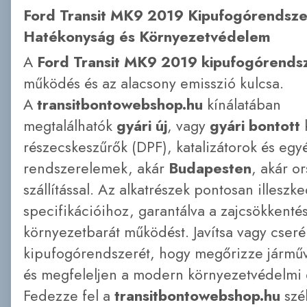
Ford Transit MK9 2019 Kipufogórendsz
Hatékonyság és Környezetvédelem
A
Ford Transit MK9 2019 kipufogórends
működés és az alacsony emisszió kulcsa.
A
transitbontowebshop.hu
kínálatában
megtalálhatók
gyári új
, vagy
gyári bontott
részecskeszűrők (DPF), katalizátorok és egy
rendszerelemek, akár
Budapesten
, akár o
szállítással. Az alkatrészek pontosan illeszk
specifikációihoz, garantálva a zajcsökkentés
környezetbarát működést. Javítsa vagy cseré
kipufogórendszerét, hogy megőrizze járműv
és megfeleljen a modern környezetvédelmi 
Fedezze fel a
transitbontowebshop.hu
szél