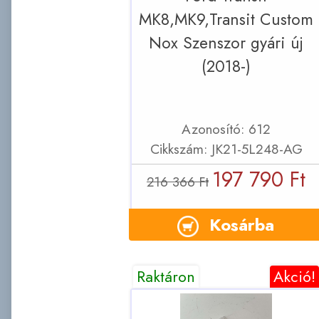
MK8,MK9,Transit Custom
Nox Szenszor gyári új
(2018-)
Azonosító: 612
Cikkszám: JK21-5L248-AG
197 790 Ft
216 366 Ft
Kosárba
Raktáron
Akció!