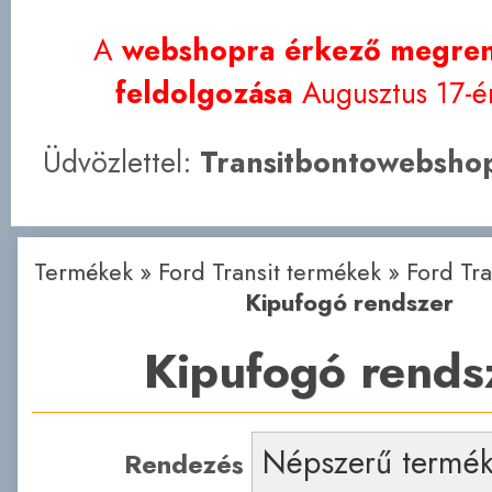
A
webshopra érkező megren
feldolgozása
Augusztus 17-én
Üdvözlettel:
Transitbontowebshop
Termékek
»
Ford Transit termékek
»
Ford Tr
Kipufogó rendszer
Kipufogó rends
Rendezés