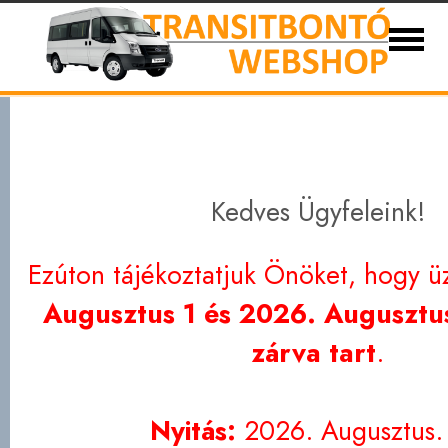
Ford Transit bontott és új alkatrészek 1986-
Eladó autóink
Kapcsolat
Partnerek
Szállítási
Adatvédelem
Kedves Ügyfeleink!
Ezúton tájékoztatjuk Önöket, hogy ü
Augusztus 1 és 2026. Augusztus
zárva tart
.
Nyitás:
2026. Augusztus.